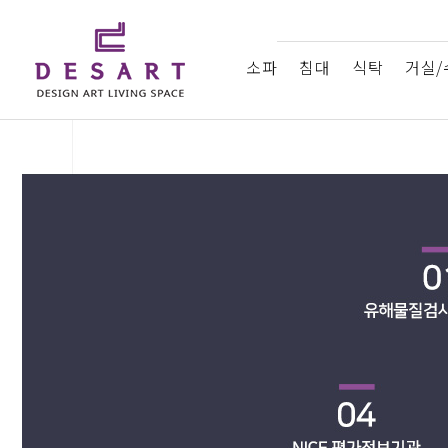
소파
침대
식탁
거실/
드라마협찬
About디쟈트