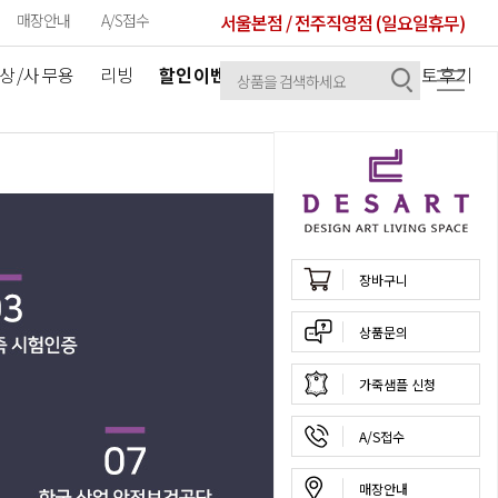
매장안내
A/S접수
서울본점 / 전주직영점 (일요일휴무)
상/사무용
리빙
할인이벤트
공지사항
셀럽/포토후기
장바구니
상품문의
가죽샘플 신청
A/S접수
매장안내