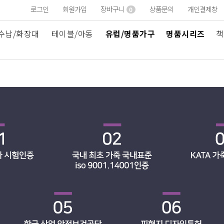
로그인
회원가입
장바구니
상품문의
개인결제창
0
수납/화장대
테이블/아동
유럽/명품가구
명품시리즈
책