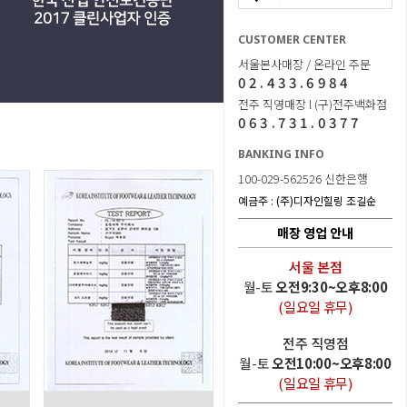
CUSTOMER CENTER
서울본사매장 / 온라인 주문
02.433.6984
전주 직영매장 l (구)전주백화점
063.731.0377
BANKING INFO
100-029-562526 신한은행
예금주 : (주)디자인힐링 조길순
매장 영업 안내
서울 본점
월-토
오전9:30~오후8:00
(일요일 휴무)
전주 직영점
월-토
오전10:00~오후8:00
(일요일 휴무)