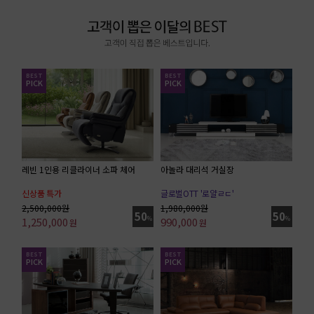
BEST
BEST
PICK
PICK
레빈 1인용 리클라이너 소파 체어
아놀라 대리석 거실장
신상품 특가
글로벌OTT '로얄ㄹㄷ'
전체가죽
2,500,000원
1,980,000원
50
50
1,250,000
%
990,000
%
원
원
BEST
BEST
PICK
PICK