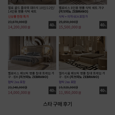
엘로 골드 플라워 대리석 10인/12인/
벨로비스 8인용 명품 식탁 세트 가구
14인용 명품 식탁 세트
(지브라노 ZEBRANO)
신상품 한정 특가
식탁 + 의자 6EA 포함가
10인 세트 기준가(식탁 1ea + 의자 6ea)
23,670,000원
25,850,000원
40
40
14,200,000
%
15,500,000
%
원
원
벨로비스 패브릭 명품 침대 프레임 가
엘리시움 패브릭 명품 침대 프레임 가
구 - 킹K
(지브라노 ZEBRANO)
구 - 킹K
(지브라노 ZEBRANO)
협탁 2ea 포함
협탁 2ea 포함
23,340,000원
19,920,000원
40
40
14,000,000
%
11,950,000
%
원
원