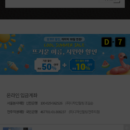
온라인 입금계좌
서울본사매장
신한은행
100-029-562526
(주)디자인힐링 조길순
전주직영매장
국민은행
467701-01-308237
(주)디자인힐링 전주지점