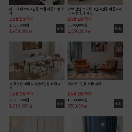
리노아 패브릭 4인용 모듈 라운드형 소
라보 천연 소가죽 3인/4인용 리클라이
파
너 무빙 소파 베드
신상품 한정 특가
신상품 한정 특가
기획특가 / 4인 소파 기준가
4인 소파 기준가
2,900,000원
5,700,000원
50
50
1,450,000
%
2,850,000
%
원
원
뉴 제이슨 세라믹 4인/6인용 식탁 세
에이븐 1인용 소파 체어
트
신상품 한정 특가
신상품 한정 특가
6인 세트 기준가(식탁 + 의자 3ea + 벤치)
패브릭 소파 기준가
3,820,000원
1,700,000원
50
50
1,910,000
%
850,000
%
원
원