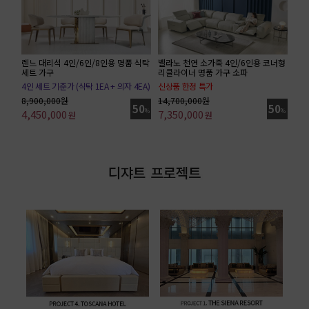
렌느 대리석 4인/6인/8인용 명품 식탁
벨라노 천연 소가죽 4인/6인용 코너형
세트 가구
리클라이너 명품 가구 소파
4인 세트 기준가 (식탁 1EA + 의자 4EA)
신상품 한정 특가
전체가죽/6인 코너형 기준가(트레이 별도)
8,900,000원
14,700,000원
50
50
4,450,000
%
7,350,000
%
원
원