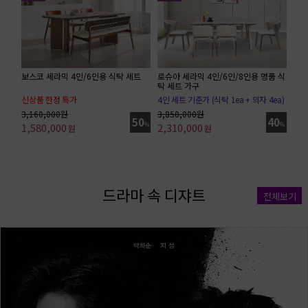
보스코 세라믹 4인/6인용 식탁 세트
로슈아 세라믹 4인/6인/8인용 명품 식
탁 세트 가구
신상품 한정 특가
4인 세트 기준가 (식탁 1ea + 의자 4ea)
6인 세트 기준가(6인식탁 + 의자 3ea + 벤치)
3,160,000원
3,850,000원
50
40
1,580,000
%
2,310,000
%
원
원
드라마 속 디쟈트
전체보기