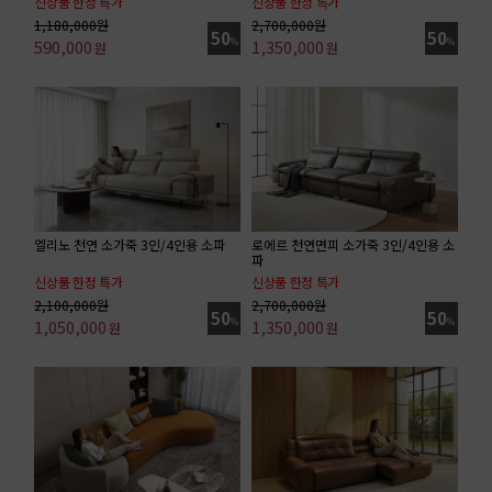
신상품 한정 특가
신상품 한정 특가
화장대+거울+스툴 포함
키즈&펫 프렌들리 소재/ 4인 소파 기준가
1,180,000원
2,700,000원
50
50
590,000
%
1,350,000
%
원
원
엘리노 천연 소가죽 3인/4인용 소파
로에르 천연면피 소가죽 3인/4인용 소
파
신상품 한정 특가
신상품 한정 특가
기획특가 / 4인 소파 기준가
기획특가/4인 소파 기준가
2,100,000원
2,700,000원
50
50
1,050,000
%
1,350,000
%
원
원