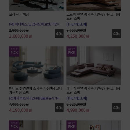
크로이 천연 통가죽 4인/6인용 코너형
브라우니 책상
스윙 소파
[THE착한소파]
tvN 아다마스/군검사도베르만/마인/마우스
JTBC 시지프스/MBC 위대한유혹자
ENA행복배틀/JTBC우리사랑했을까
7,090,000원
2,800,000원
40
40
4,250,000
%
1,680,000
%
원
원
BEST
BEST
PICK
PICK
벤티노 천연면피 소가죽 4-6인용 코너
에리카 천연 통가죽 4인/6인용 코너형
카우치형 소파
스윙 소파
(전체가죽)tvN마인/KBS프로듀사/MBC위대한유혹자
[THE착한소파]
7,000,000원
8,320,000원
40
40
4,190,000
%
4,990,000
%
원
원
BEST
BEST
PICK
PICK