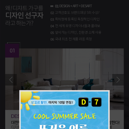
01
DESIGN + ART = DESART
고객선호도 브랜드대상 5회 수상
!
02
특허청에 등록된 독창적인 디자인
03
전 세계 유명 디자이너들과 콜라보
04
앞서가는 디자인, 친환경 소재 사용
05
국내 최초 전 제품 라돈 측정
06