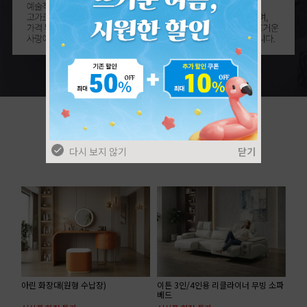
다시 보지 않기
닫기
아린 화장대(원형 수납장)
이튼 3인/4인용 리클라이너 무빙 소파
베드