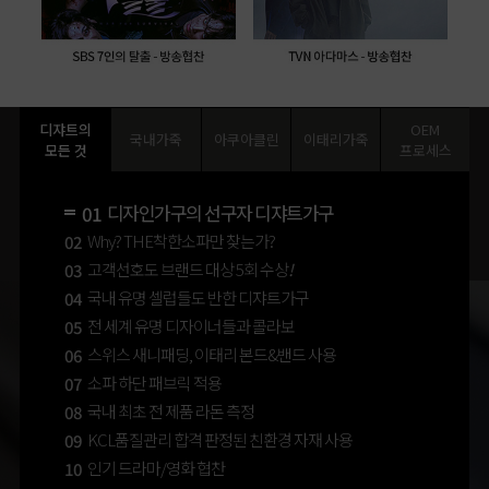
디쟈트의
OEM
국내가죽
아쿠아클린
이태리가죽
모든 것
프로세스
디자인가구의 선구자 디쟈트가구
01
Why? THE착한소파만 찾는가?
02
고객선호도 브랜드 대상 5회 수상
!
03
국내 유명 셀럽들도 반한 디쟈트가구
04
전 세계 유명 디자이너들과 콜라보
05
스위스 새니패딩, 이태리 본드&밴드 사용
06
소파 하단 패브릭 적용
07
국내 최초 전 제품 라돈 측정
08
KCL품질관리 합격 판정된 친환경 자재 사용
09
인기 드라마/영화 협찬
10