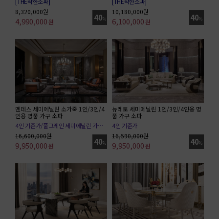
[THE착한소파]
[THE착한소파]
8,320,000원
10,180,000원
40
40
4,990,000
%
6,100,000
%
원
원
멘데스 세미에닐린 소가죽 1인/3인/4
뉴레토 세미에닐린 1인/3인/4인용 명
인용 명품 가구 소파
품 가구 소파
4인 기준가/풀그레인 세미에닐린 가죽/tvn 아다마스
4인 기준가
16,600,000원
16,590,000원
40
40
9,950,000
%
9,950,000
%
원
원