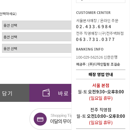
CUSTOMER CENTER
 선택하세요)
서울본사매장 / 온라인 주문
02.433.6984
전주 직영매장 l (구)전주백화점
063.731.0377
BANKING INFO
100-029-562526 신한은행
예금주 : (주)디자인힐링 조길순
0
원
매장 영업 안내
서울 본점
월-토
오전9:30~오후8:00
 담기
바로 구매하기
(일요일 휴무)
전주 직영점
월-토
오전10:00~오후8:00
(일요일 휴무)