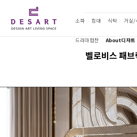
소파
침대
식탁
거실/
드라마협찬
About디쟈트
벨로비스 패브릭