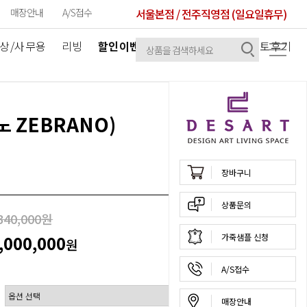
매장안내
A/S접수
서울본점 / 전주직영점 (일요일휴무)
상/사무용
리빙
할인이벤트
공지사항
셀럽/포토후기
 ZEBRANO)
장바구니
상품문의
340,000
원
40
%
,000,000
가죽샘플 신청
원
A/S접수
매장안내