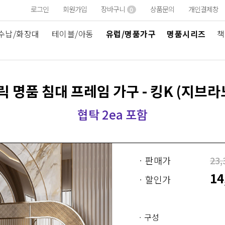
로그인
회원가입
장바구니
상품문의
개인결제창
0
수납/화장대
테이블/아동
유럽/명품가구
명품시리즈
책
 명품 침대 프레임 가구 - 킹K
(지브라노
협탁 2ea 포함
ㆍ판매가
23,
14
ㆍ할인가
구성