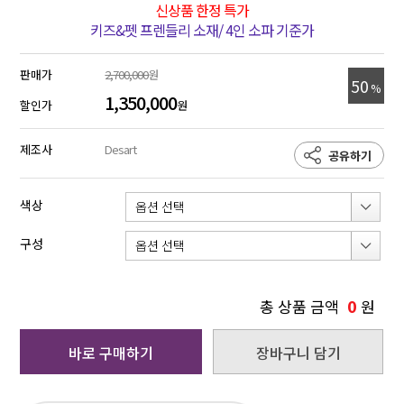
신상품 한정 특가
키즈&펫 프렌들리 소재/ 4인 소파 기준가
판매가
2,700,000
원
50
%
1,350,000
할인가
원
제조사
Desart
공유하기
색상
구성
0
총 상품 금액
원
바로 구매하기
장바구니 담기