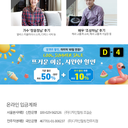
온라인 입금계좌
서울본사매장
신한은행
100-029-562526
(주)디자인힐링 조길순
전주직영매장
국민은행
467701-01-308237
(주)디자인힐링 전주지점