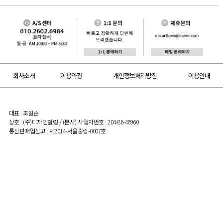
회사소개
이용약관
개인정보처리방침
이용안내
대표 : 조길순
상호 : (주)디자인힐링 / (본사) 사업자번호 : 204-86-46960
통신판매업신고 : 제2014-서울중랑-0007호
상호 : (주)디자인힐링 전주 / (전주지점) 사업자번호 : 499-85-00944
이메일 : desartlove@naver.com
개인정보관리자 :최은태
ⓒ 2019 DESART. ALL RIGHTS RESERVED.
디쟈트가구
바로가기 아이콘 추가하기