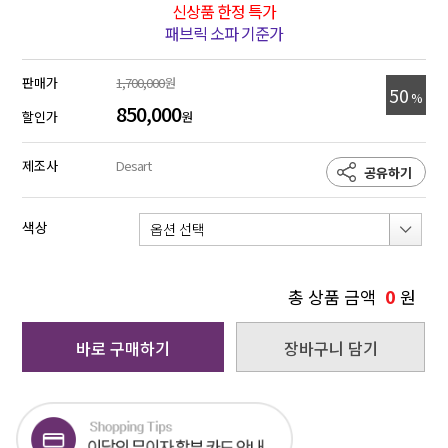
신상품 한정 특가
패브릭 소파 기준가
판매가
1,700,000
원
50
%
850,000
할인가
원
제조사
Desart
공유하기
색상
0
총 상품 금액
원
바로 구매하기
장바구니 담기