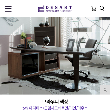
브라우니 책상
tvN 아다마스/군검사도베르만/마인/마우스