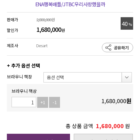
ENA행복배틀/JTBC우리사랑했을까
판매가
2,800,000
원
40
%
1,680,000
할인가
원
제조사
Desart
공유하기
+ 추가 옵션 선택
브라우니 책장
브라우니 책상
1,680,000
원
+1
-1
1,680,000
총 상품 금액
원