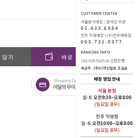
990,000
원
CUSTOMER CENTER
서울본사매장 / 온라인 주문
990,000
02.433.6984
원
전주 직영매장 l (구)전주백화점
063.731.0377
BANKING INFO
 담기
바로 구매하기
100-029-562526 신한은행
예금주 : (주)디자인힐링 조길순
매장 영업 안내
서울 본점
월-토
오전9:30~오후8:00
(일요일 휴무)
전주 직영점
월-토
오전10:00~오후8:00
(일요일 휴무)