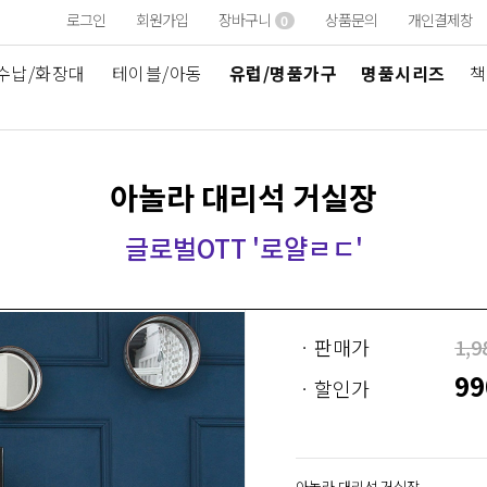
로그인
회원가입
장바구니
상품문의
개인결제창
0
수납/화장대
테이블/아동
유럽/명품가구
명품시리즈
책
아놀라 대리석 거실장
글로벌OTT '로얄ㄹㄷ'
ㆍ판매가
1,9
99
ㆍ할인가
아놀라 대리석 거실장