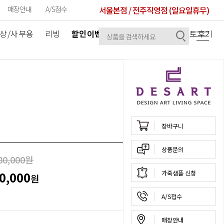
매장안내
A/S접수
서울본점 / 전주직영점 (일요일휴무)
상/사무용
리빙
할인이벤트
공지사항
셀럽/포토후기
장바구니
상품문의
80,000
원
50
%
0,000
가죽샘플 신청
원
A/S접수
매장안내