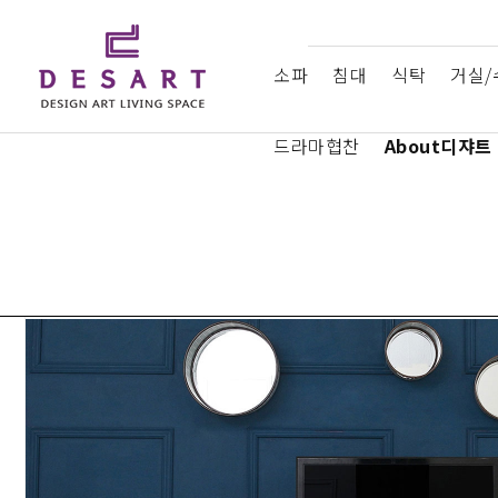
소파
침대
식탁
거실/
드라마협찬
About디쟈트