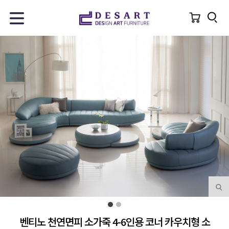
벤티노 천연면피 소가죽 4-6인용 코너 카우치형 소