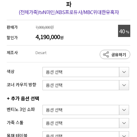
파
(전체가죽)tvN마인/KBS프로듀사/MBC위대한유혹자
판매가
7,000,000
원
40
%
4,190,000
할인가
원
제조사
Desart
공유하기
색상
코너 카우치 방향
+ 추가 옵션 선택
벤티노 3인 소파
가죽 스툴
목재 테이블