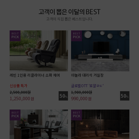
BEST
BEST
PICK
PICK
레빈 1인용 리클라이너 소파 체어
아놀라 대리석 거실장
신상품 특가
글로벌OTT '로얄ㄹㄷ'
전체가죽
2,500,000원
1,980,000원
50
50
1,250,000
%
990,000
%
원
원
BEST
BEST
PICK
PICK