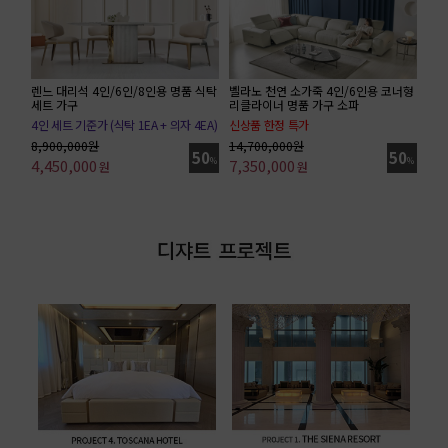
렌느 대리석 4인/6인/8인용 명품 식탁
벨라노 천연 소가죽 4인/6인용 코너형
세트 가구
리클라이너 명품 가구 소파
4인 세트 기준가 (식탁 1EA + 의자 4EA)
신상품 한정 특가
전체가죽/6인 코너형 기준가(트레이 별도)
8,900,000원
14,700,000원
50
50
4,450,000
%
7,350,000
%
원
원