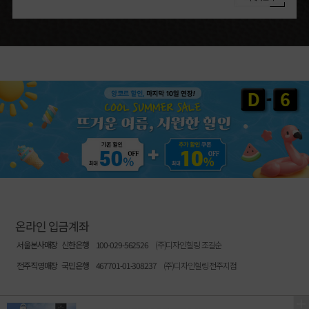
온라인 입금계좌
서울본사매장
신한은행
100-029-562526
(주)디자인힐링 조길순
전주직영매장
국민은행
467701-01-308237
(주)디자인힐링 전주지점