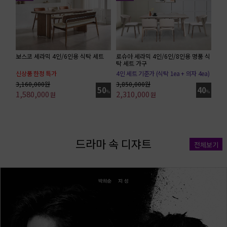
보스코 세라믹 4인/6인용 식탁 세트
로슈아 세라믹 4인/6인/8인용 명품 식
탁 세트 가구
신상품 한정 특가
4인 세트 기준가 (식탁 1ea + 의자 4ea)
6인 세트 기준가(6인식탁 + 의자 3ea + 벤치)
3,160,000원
3,850,000원
50
40
1,580,000
%
2,310,000
%
원
원
드라마 속 디쟈트
전체보기