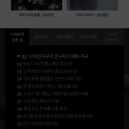
디쟈트의
OEM
국내가죽
아쿠아클린
이태리가죽
모든 것
프로세스
디자인가구의 선구자 디쟈트가구
01
Why? THE착한소파만 찾는가?
02
고객선호도 브랜드 대상 5회 수상
!
03
국내 유명 셀럽들도 반한 디쟈트가구
04
전 세계 유명 디자이너들과 콜라보
05
스위스 새니패딩, 이태리 본드&밴드 사용
06
소파 하단 패브릭 적용
07
국내 최초 전 제품 라돈 측정
08
KCL품질관리 합격 판정된 친환경 자재 사용
09
인기 드라마/영화 협찬
10