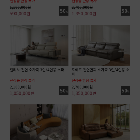
신상품 한정 특가
신상품 한정 특가
화장대+거울+스툴 포함
키즈&펫 프렌들리 소재/ 4인 소파 기준가
1,180,000원
2,700,000원
50
50
590,000
%
1,350,000
%
원
원
엘리노 천연 소가죽 3인/4인용 소파
로에르 천연면피 소가죽 3인/4인용 소
파
신상품 한정 특가
신상품 한정 특가
기획특가 / 4인 소파 기준가
기획특가/4인 소파 기준가
2,100,000원
2,700,000원
50
50
1,050,000
%
1,350,000
%
원
원