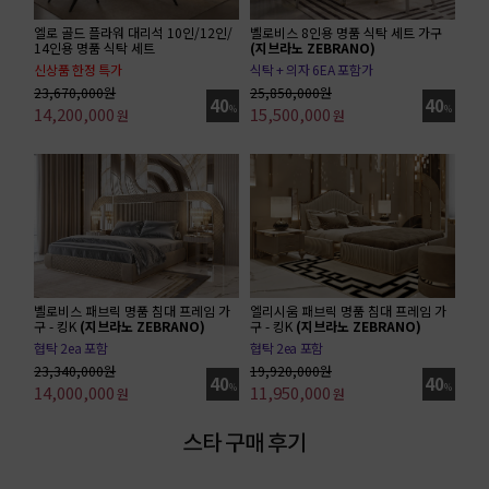
엘로 골드 플라워 대리석 10인/12인/
벨로비스 8인용 명품 식탁 세트 가구
14인용 명품 식탁 세트
(지브라노 ZEBRANO)
신상품 한정 특가
식탁 + 의자 6EA 포함가
10인 세트 기준가(식탁 1ea + 의자 6ea)
23,670,000원
25,850,000원
40
40
14,200,000
%
15,500,000
%
원
원
벨로비스 패브릭 명품 침대 프레임 가
엘리시움 패브릭 명품 침대 프레임 가
구 - 킹K
(지브라노 ZEBRANO)
구 - 킹K
(지브라노 ZEBRANO)
협탁 2ea 포함
협탁 2ea 포함
23,340,000원
19,920,000원
40
40
14,000,000
%
11,950,000
%
원
원