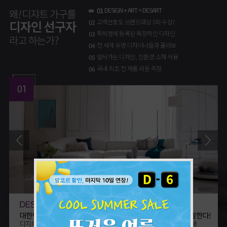
01
DESIGN + ART = DESART
고객선호도 브랜드대상 5회 수상
!
02
특허청에 등록된 독창적인 디자인
03
전 세계 유명 디자이너들과 콜라보
04
앞서가는 디자인, 친환경 소재 사용
05
국내 최초 전 제품 라돈 측정
06