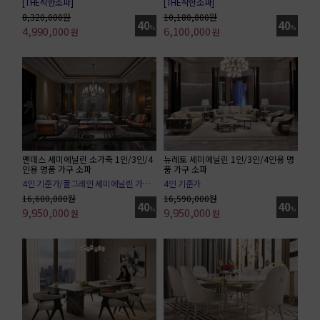
[THE착한소파]
[THE착한소파]
8,320,000원
10,180,000원
40
40
4,990,000
%
6,100,000
%
원
원
멘데스 세미에닐린 소가죽 1인/3인/4
뉴레토 세미에닐린 1인/3인/4인용 명
인용 명품 가구 소파
품 가구 소파
4인 기준가/풀그레인 세미에닐린 가죽/tvn 아다마스
4인 기준가
16,600,000원
16,590,000원
40
40
9,950,000
%
9,950,000
%
원
원