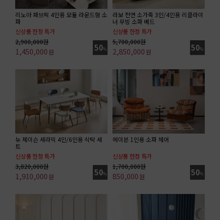
리노아 패브릭 4인용 모듈 라운드형 소
라보 천연 소가죽 3인/4인용 리클라이
파
너 무빙 소파 베드
신상품 한정 특가
신상품 한정 특가
기획특가 / 4인 소파 기준가
4인 소파 기준가
2,900,000원
5,700,000원
50
50
1,450,000
%
2,850,000
%
원
원
뉴 제이슨 세라믹 4인/6인용 식탁 세
에이븐 1인용 소파 체어
트
신상품 한정 특가
신상품 한정 특가
6인 세트 기준가(식탁 + 의자 3ea + 벤치)
패브릭 소파 기준가
3,820,000원
1,700,000원
50
50
1,910,000
%
850,000
%
원
원