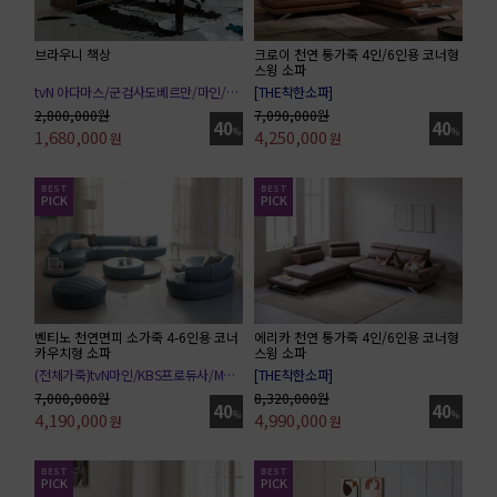
크로이 천연 통가죽 4인/6인용 코너형
브라우니 책상
스윙 소파
[THE착한소파]
tvN 아다마스/군검사도베르만/마인/마우스
JTBC 시지프스/MBC 위대한유혹자
ENA행복배틀/JTBC우리사랑했을까
7,090,000원
2,800,000원
40
40
4,250,000
%
1,680,000
%
원
원
BEST
BEST
PICK
PICK
벤티노 천연면피 소가죽 4-6인용 코너
에리카 천연 통가죽 4인/6인용 코너형
카우치형 소파
스윙 소파
(전체가죽)tvN마인/KBS프로듀사/MBC위대한유혹자
[THE착한소파]
7,000,000원
8,320,000원
40
40
4,190,000
%
4,990,000
%
원
원
BEST
BEST
PICK
PICK