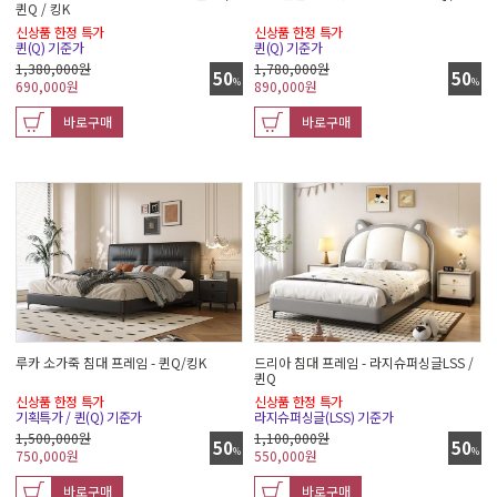
퀸Q / 킹K
신상품 한정 특가
신상품 한정 특가
퀸(Q) 기준가
퀸(Q) 기준가
1,380,000원
1,780,000원
50
50
%
%
690,000
원
890,000
원
바로구매
바로구매
루카 소가죽 침대 프레임 - 퀸Q/킹K
드리아 침대 프레임 - 라지슈퍼싱글LSS /
퀸Q
신상품 한정 특가
신상품 한정 특가
기획특가 / 퀸(Q) 기준가
라지슈퍼싱글(LSS) 기준가
1,500,000원
1,100,000원
50
50
%
%
750,000
원
550,000
원
바로구매
바로구매