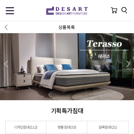
상품목록
기획특가침대
디자인침대
(112)
명품 침대
(33)
원목침대
(21)