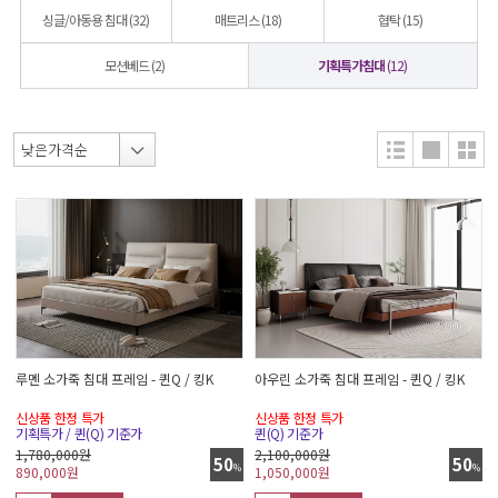
싱글/아동용 침대
(32)
매트리스
(18)
협탁
(15)
모션베드
(2)
기획특가침대
(12)
루멘 소가죽 침대 프레임 - 퀸Q / 킹K
아우린 소가죽 침대 프레임 - 퀸Q / 킹K
신상품 한정 특가
신상품 한정 특가
기획특가 / 퀸(Q) 기준가
퀸(Q) 기준가
1,780,000원
2,100,000원
50
50
%
%
890,000
원
1,050,000
원