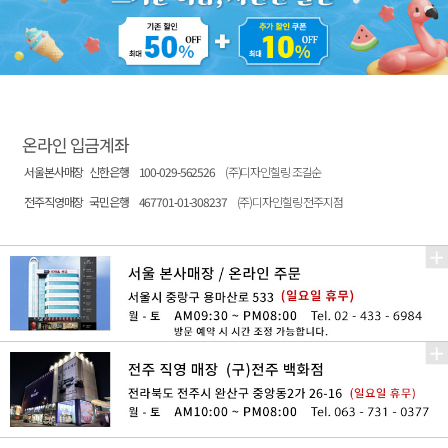
온라인 입금계좌
서울본사매장
신한은행
100-029-562526
(주)디자인힐링 조길순
전주직영매장
국민은행
467701-01-308237
(주)디자인힐링 전주지점