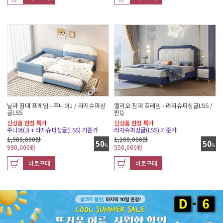
닐라 침대 프레임 - 주니어J / 라지슈퍼싱
엘리오 침대 프레임 - 라지슈퍼싱글LSS /
글LSS
퀸Q
신상품 한정 특가
신상품 한정 특가
주니어(J) + 라지슈퍼싱글(LSS) 기준가
라지슈퍼싱글(LSS) 기준가
1,980,000원
1,100,000원
50
50
%
%
990,000
원
550,000
원
바로구매
바로구매