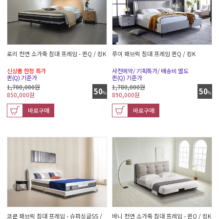
로리 천연 소가죽 침대 프레임 - 퀸Q / 킹K
루이 패브릭 침대 프레임 퀸Q / 킹K
신상품 한정 특가
사전예약/ 기획특가/ 배송비 별도
퀸(Q) 기준가
퀸(Q) 기준가
1,700,000원
1,780,000원
50
50
%
%
850,000
원
890,000
원
바로구매
바로구매
코쿤 패브릭 침대 프레임 - 슈퍼싱글SS /
바니 천연 소가죽 침대 프레임 - 퀸Q / 킹K