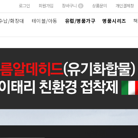
로그인
회원가입
장바구니
상품문의
개인결제창
0
수납/화장대
테이블/아동
유럽/명품가구
명품시리즈
책