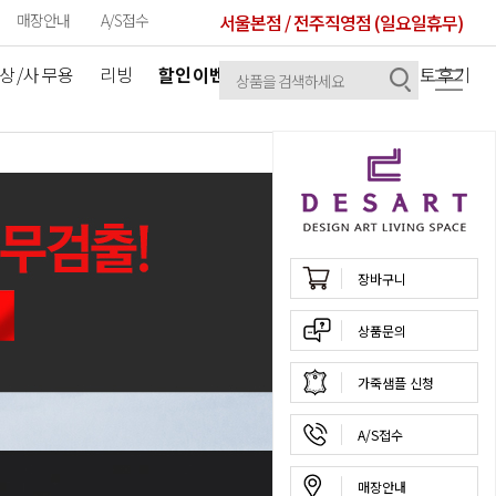
매장안내
A/S접수
서울본점 / 전주직영점 (일요일휴무)
상/사무용
리빙
할인이벤트
공지사항
셀럽/포토후기
장바구니
상품문의
가죽샘플 신청
A/S접수
매장안내