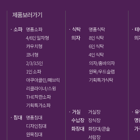
제품보러가기
ㆍ소파
ㆍ식탁
ㆍ테
명품소파
명품식탁
의자
의
4/6인 일자형
8인 식탁
카우치형
6인 식탁
코너형
4인 식탁
2/3/3.5인
의자/홈바의자
1인 소파
원목/우드슬랩
아쿠아클린/패브릭
기획특가식탁
리클라이너/스윙
THE착한소파
기획특가소파
ㆍ거실
ㆍ유
거실장
ㆍ침대
명품침대
수납장
명
장식장
디자인침대
화장대
가
화장대/콘솔
원목침대
서랍장