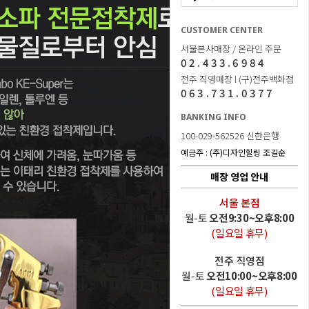
CUSTOMER CENTER
서울본사매장 / 온라인 주문
02.433.6984
전주 직영매장 l (구)전주백화점
063.731.0377
BANKING INFO
100-029-562526 신한은행
예금주 : (주)디자인힐링 조길순
매장 영업 안내
서울 본점
월-토
오전9:30~오후8:00
(일요일 휴무)
전주 직영점
월-토
오전10:00~오후8:00
(일요일 휴무)