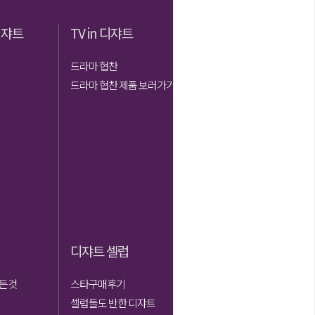
디쟈트
TV in 디쟈트
포토후기
드라마 협찬
고객 포토후기
드라마 협찬 제품 보러가기
베스트 포토후기
프로젝트 후기
디쟈트 셀럽
고객센터
모든것
스타구매후기
공지사항
셀럽들도 반한 디쟈트
Q＆A