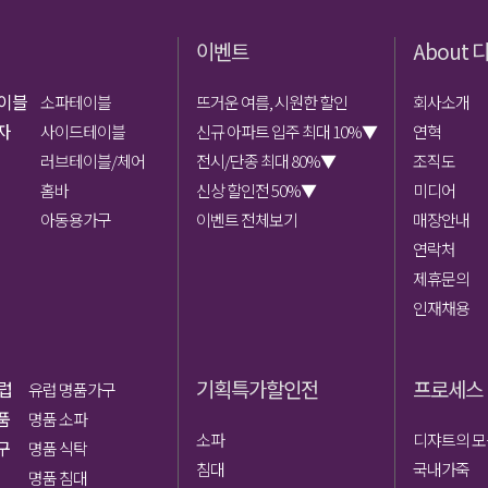
이벤트
About 
이블
소파테이블
뜨거운 여름, 시원한 할인
회사소개
자
사이드테이블
신규 아파트 입주 최대 10%▼
연혁
러브테이블/체어
전시/단종 최대 80%▼
조직도
홈바
신상 할인전 50%▼
미디어
아동용가구
이벤트 전체보기
매장안내
연락처
제휴문의
인재채용
기획특가할인전
프로세스
럽
유럽 명품가구
품
명품 소파
소파
디쟈트의 
구
명품 식탁
침대
국내가죽
명품 침대