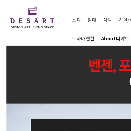
소파
침대
식탁
거실/
드라마협찬
About디쟈트