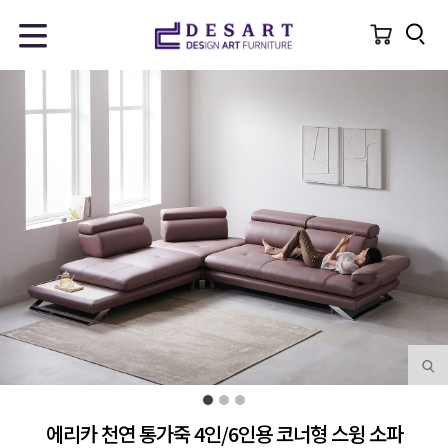
에리카 천연 통가죽 4인/6인용 코너형 스윙 소파