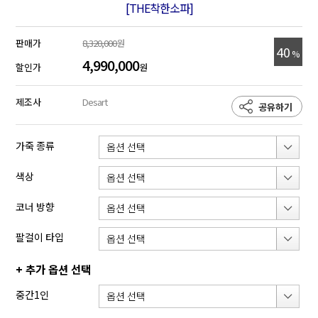
[THE착한소파]
판매가
8,320,000
원
40
%
4,990,000
할인가
원
제조사
Desart
공유하기
가죽 종류
색상
코너 방향
팔걸이 타입
+ 추가 옵션 선택
중간1인